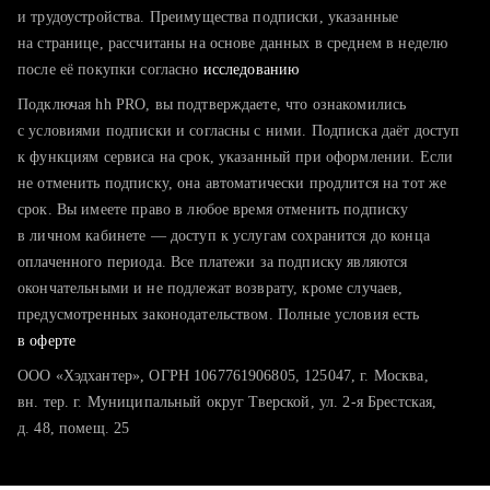
тратите много времени на поиск и вручную поднимаете
и трудоустройства. Преимущества подписки, указанные
резюме
на странице, рассчитаны на основе данных в среднем в неделю
после её покупки согласно
хотите сравнить себя с конкурентами и оценить шансы
исследованию
Подключая hh PRO, вы подтверждаете, что ознакомились
с условиями подписки и согласны с ними. Подписка даёт доступ
к функциям сервиса на срок, указанный при оформлении. Если
не отменить подписку, она автоматически продлится на тот же
срок. Вы имеете право в любое время отменить подписку
в личном кабинете — доступ к услугам сохранится до конца
оплаченного периода. Все платежи за подписку являются
окончательными и не подлежат возврату, кроме случаев,
предусмотренных законодательством. Полные условия есть
в оферте
ООО «Хэдхантер», ОГРН 1067761906805, 125047, г. Москва,
вн. тер. г. Муниципальный округ Тверской, ул. 2-я Брестская,
д. 48, помещ. 25