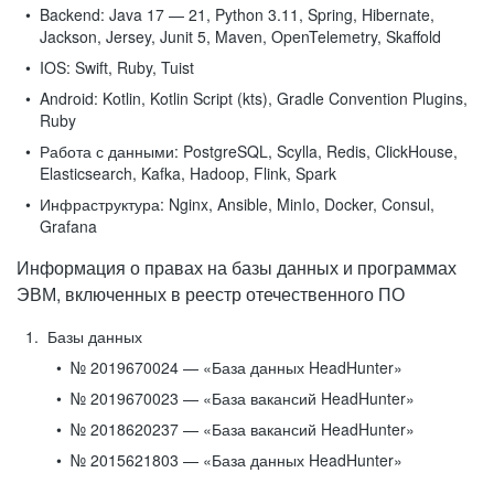
Backend:
Java 17 — 21, Python 3.11, Spring, Hibernate,
Jackson, Jersey, Junit 5, Maven, OpenTelemetry, Skaffold
IOS:
Swift, Ruby, Tuist
Android:
Kotlin, Kotlin Script (kts), Gradle Convention Plugins,
Ruby
Работа с данными:
PostgreSQL, Scylla, Redis, ClickHouse,
Elasticsearch, Kafka, Hadoop, Flink, Spark
Инфраструктура:
Nginx, Ansible, MinIo, Docker, Consul,
Grafana
Информация о правах на базы данных и программах
ЭВМ, включенных в реестр отечественного ПО
Базы данных
№ 2019670024 — «База данных HeadHunter»
№ 2019670023 — «База вакансий HeadHunter»
№ 2018620237 — «База вакансий HeadHunter»
№ 2015621803 — «База данных HeadHunter»