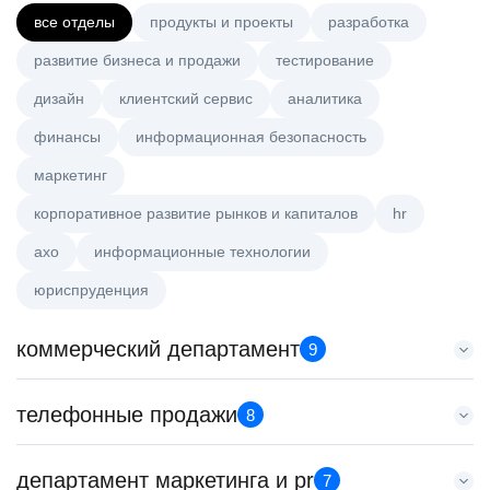
все отделы
продукты и проекты
разработка
развитие бизнеса и продажи
тестирование
дизайн
клиентский сервис
аналитика
финансы
информационная безопасность
маркетинг
корпоративное развитие рынков и капиталов
hr
axo
информационные технологии
юриспруденция
коммерческий департамент
9
Старший аналитик клиентской эффективности
телефонные продажи
8
HeadHunter::Коммерческий департамент
3 авг. 2026
Специалист телемаркетинга
департамент маркетинга и pr
з/п не указана
7