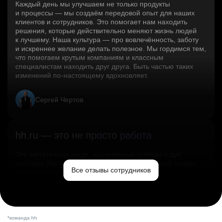
Каждый день мы улучшаем не только продукты
и процессы — мы создаём передовой опыт для наших
клиентов и сотрудников. Это помогает нам находить
решения, которые действительно меняют жизнь людей
к лучшему. Наша культура — про вовлечённость, заботу
и искреннее желание делать полезное. Мы гордимся тем,
что помогаем крутым компаниям и классным
специалистам находить друг друга. Быть частью таких
изменений по‑настоящему вдохновляет.
Сергей Чертов
hh.ru — это не просто работа
Это эмпатичные люди, заслуженные победы и дух
свободы. Мы помогаем миру и создаём лучший сервис
Все отзывы сотрудников
по поиску работы в стране.
Ольга Емельянова
*команда hh