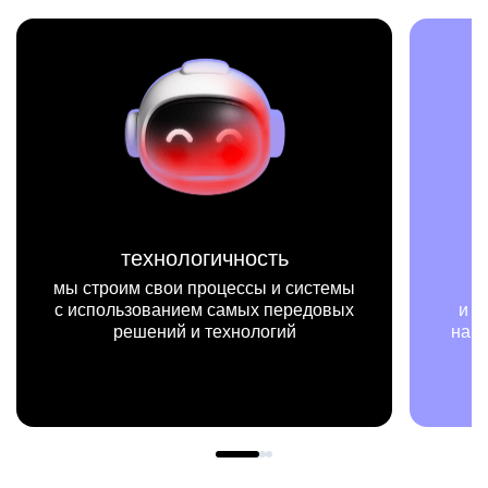
технологичность
мис
оим свои процессы и системы
мы на конкр
льзованием самых передовых
и примерах видим
решений и технологий
нашей работы ме