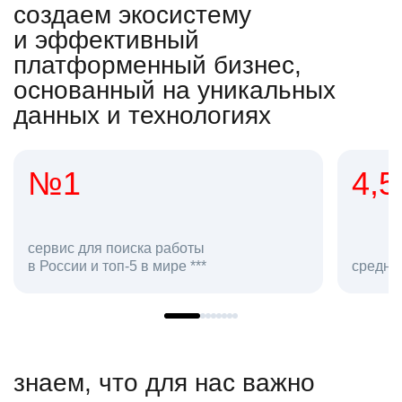
создаем экосистему
и эффективный
платформенный бизнес,
основанный на уникальных
данных и технологиях
4,5
поиска работы
оп-5 в мире ***
средняя оценка hh.ru ка
знаем, что для нас важно