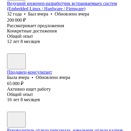
Ведущий инженер-разработчик встраиваемыех систем
(Embedded Linux / Hardware / Firmware)
32
года
•
Был
вчера
•
Обновлено
вчера
200 000
₽
Рассматривает предложения
Конкретные достижения
Общий опыт
12
лет
8
месяцев
Продавец-консультант
Была
вчера
•
Обновлено
вчера
65 000
₽
Активно ищет работу
Общий опыт
16
лет
8
месяцев
Руководитель отдела персонала, начальник отдела кадров,